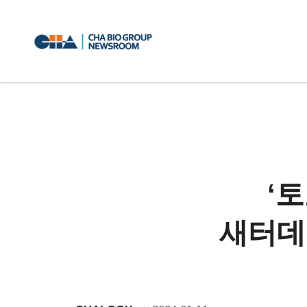
‘
새터데이