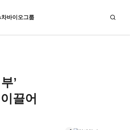
s
차바이오그룹
부’
 이끌어