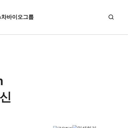
s
차바이오그룹
n
백신