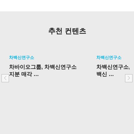
추천 컨텐츠
차백신연구소
차백신연구소
차바이오그룹, 차백신연구소
차백신연구소, 
지분 매각
백신
핵심사업 중심 포트폴리오 재
국내 임상 2상 
편 가속
승인