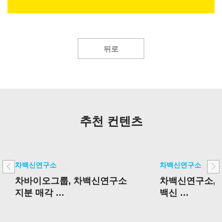
뒤로
추천 컨텐츠
차백신연구소
차백신연구소
차바이오그룹, 차백신연구소
차백신연구소, 
지분 매각
백신
핵심사업 중심 포트폴리오 재
국내 임상 2상 
편 가속
승인