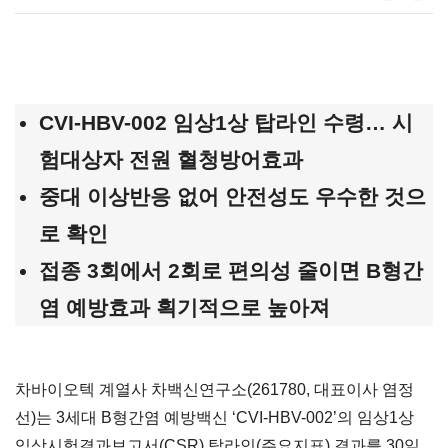
CVI-HBV-002
임상
1
상
탑라인
수령…
시
험대상자
전원
혈청방어효과
중대
이상반응
없어
안전성도
우수한
것으
로
확인
접종 3회에서 2회로 편의성 줄이면 B형간
염 예방효과 획기적으로 높아져
차바이오텍 계열사 차백신연구소(261780, 대표이사 염정
선)는 3세대 B형간염 예방백신 ‘CVI-HBV-002’의 임상1상
임상시험결과보고서(CSR) 탑라인(주요지표) 결과를 30일