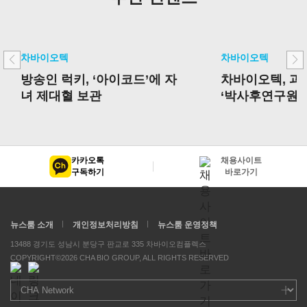
차바이오텍
차바이오텍
방송인 럭키, ‘아이코드’에 자
차바이오텍, 
녀 제대혈 보관
‘박사후연구원 
선정
카카오톡
채용사이트
구독하기
바로가기
뉴스룸 소개
개인정보처리방침
뉴스룸 운영정책
13488 경기도 성남시 분당구 판교로 335 차바이오컴플렉스
COPYRIGHT©2026 CHA BIO GROUP, ALL RIGHTS RESERVED