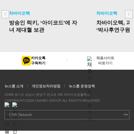
차바이오텍
차바이오텍
방송인 럭키, ‘아이코드’에 자
차바이오텍, 
녀 제대혈 보관
‘박사후연구원 
선정
카카오톡
채용사이트
구독하기
바로가기
뉴스룸 소개
개인정보처리방침
뉴스룸 운영정책
13488 경기도 성남시 분당구 판교로 335 차바이오컴플렉스
COPYRIGHT©2026 CHA BIO GROUP, ALL RIGHTS RESERVED