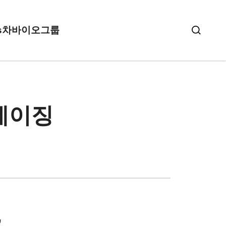
s
차바이오그룹
티에이징
’