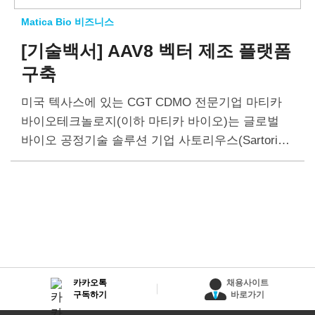
Matica Bio 비즈니스
[기술백서] AAV8 벡터 제조 플랫폼
구축
미국 텍사스에 있는 CGT CDMO 전문기업 마티카
바이오테크놀로지(이하 마티카 바이오)는 글로벌
바이오 공정기술 솔루션 기업 사토리우스(Sartoriu
s)와 AAV8 유전자치료제 제조 플랫폼을 구축했다.
마티카 바이오는 싱글유즈시스템(Single use syste
m)과 디지털 분석을 결합해 AAV8…
카카오톡
채용사이트
구독하기
바로가기