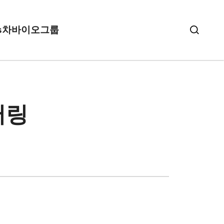
s
차바이오그룹
어링