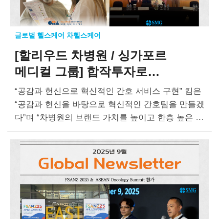
글로벌 헬스케어 차헬스케어
[할리우드 차병원 / 싱가포르
메디컬 그룹]
합작투자로
동남아시아 환자의
암 치료 접근성
“공감과 헌신으로 혁신적인 간호 서비스 구현” 킴은
높여
“공감과 헌신을 바탕으로 혁신적인 간호팀을 만들겠
다”며 “차병원의 브랜드 가치를 높이고 한층 높은 수
준의 간호 서비스를 제공하겠다”고 말했다. 할리우
드 차병원은 국내 유일의 해외병원 개발…