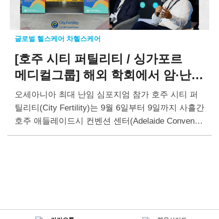
글로벌 헬스케어 차헬스케어
[호주 시티 퍼틸리티 / 싱가포르
메디컬그룹]
해외 학회에서 암∙난임
분야 최신 지견 공유
오세아니아 최대 난임 심포지엄 참가 호주 시티 퍼
틸리티(City Fertility)는 9월 6일부터 9일까지 사흘간
호주 애들레이드시 컨벤션 센터(Adelaide Conventio
n Centre)에서 열린 ‘호주∙뉴질랜드 난임학회(The F
ertility Society of Australia and New Zealand)’에 참
가했다….