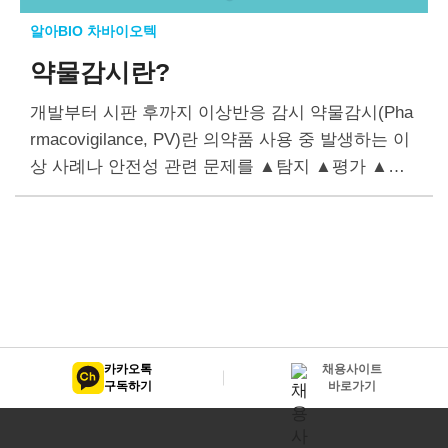
알아BIO 차바이오텍
약물감시란?
개발부터 시판 후까지 이상반응 감시 약물감시(Pha
rmacovigilance, PV)란 의약품 사용 중 발생하는 이
상 사례나 안전성 관련 문제를 ▲탐지 ▲평가 ▲해
석 ▲예방하는 과학적 연구 활동이다. 악물감시 체
계는 1957년 입덧 치료제 ‘탈리도마이드(Thalidomid
e)’ 사건을…
카카오톡
채용사이트
구독하기
바로가기