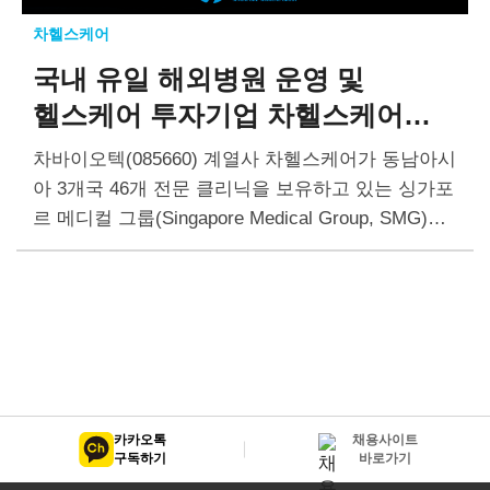
차헬스케어
국내 유일 해외병원 운영 및
헬스케어 투자기업 차헬스케어
싱가포르 메디컬 그룹(SMG)
차바이오텍(085660) 계열사 차헬스케어가 동남아시
자회사 편입
아 3개국 46개 전문 클리닉을 보유하고 있는 싱가포
르 메디컬 그룹(Singapore Medical Group, SMG)을
자회사로 편입했다. SMG의 실적이 2024년 9월부터
차헬스케어 연결재무제표에 반영됨에 따라 차헬스
케어의 매출과 영업이익이 늘어날…
카카오톡
채용사이트
구독하기
바로가기