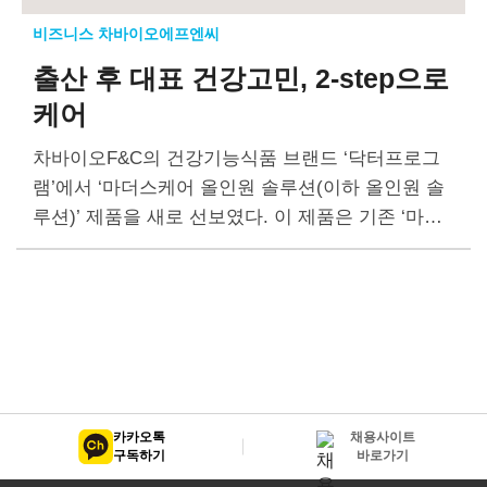
비즈니스 차바이오에프엔씨
출산 후 대표 건강고민, 2-step으로
케어
차바이오F&C의 건강기능식품 브랜드 ‘닥터프로그
램’에서 ‘마더스케어 올인원 솔루션(이하 올인원 솔
루션)’ 제품을 새로 선보였다. 이 제품은 기존 ‘마더
스케어 올인원 플러스 3단계(이하 플러스3)’ 제품과
는 달리 영양구성을 한층 강화하고 섭취 방법까지
고려해, 출산 후…
카카오톡
채용사이트
구독하기
바로가기