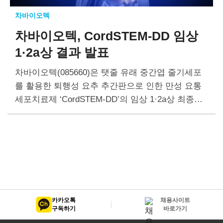
차바이오텍
차바이오텍, CordSTEM-DD
임상
1·2a상 결과 발표
차바이오텍(085660)은 탯줄 유래 중간엽 줄기세포
를 활용한 퇴행성 요추 추간판으로 인한 만성 요통
세포치료제 ‘CordSTEM-DD’의 임상 1·2a상 최종결
과보고서(Clinical Study Report, CSR)를 수령했다.
카카오톡
채용사이트
구독하기
바로가기