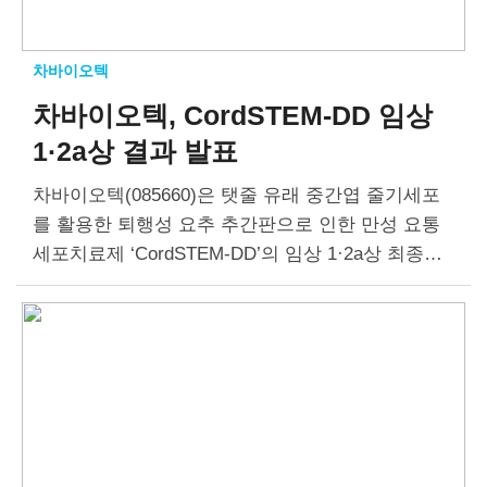
차바이오텍
차바이오텍, CordSTEM-DD
임상
1·2a상 결과 발표
차바이오텍(085660)은 탯줄 유래 중간엽 줄기세포
를 활용한 퇴행성 요추 추간판으로 인한 만성 요통
세포치료제 ‘CordSTEM-DD’의 임상 1·2a상 최종결
과보고서(Clinical Study Report, CSR)를 수령했다.