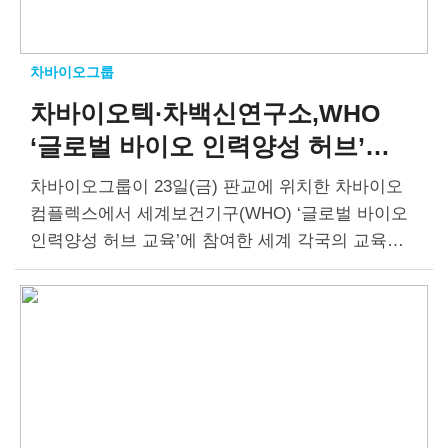
차바이오그룹
차바이오텍∙차백신연구소,
WHO
‘글로벌 바이오 인력양성 허브’
현장 교육
차바이오그룹이 23일(금) 판교에 위치한 차바이오
컴플렉스에서 세계보건기구(WHO) ‘글로벌 바이오
인력양성 허브 교육’에 참여한 세계 각국의 교육생
을 대상으로 현장교육을 실시했다. 이번 교육 프로
그램은 보건복지부가 주최하고 국제백신연구소(Int
ernational Vaccine Institute, IVI)가 주관한다. 에티
오피아, 방글라데시…