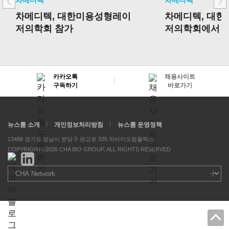
차메디텍
차메디텍
차메디텍, 대한미용성형레이
차메디텍, 대
저의학회 참가
저의학회에서
하이로라 스킨부
보
카카오톡
채용사이트
구독하기
바로가기
뉴스룸 소개
개인정보처리방침
뉴스룸 운영정책
13488 경기도 성남시 분당구 판교로 335 차바이오컴플렉스
COPYRIGHT©2026 CHA BIO GROUP, ALL RIGHTS RESERVED