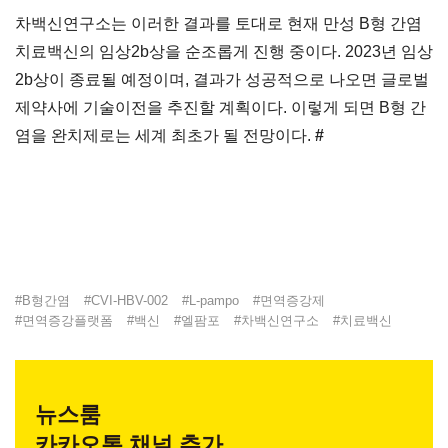
차백신연구소는 이러한 결과를 토대로 현재 만성 B형 간염
치료백신의 임상2b상을 순조롭게 진행 중이다. 2023년 임상
2b상이 종료될 예정이며, 결과가 성공적으로 나오면 글로벌
제약사에 기술이전을 추진할 계획이다. 이렇게 되면 B형 간
염을 완치제로는 세계 최초가 될 전망이다.
#
#
B형간염
#
CVI-HBV-002
#
L-pampo
#
면역증강제
#
면역증강플랫폼
#
백신
#
엘팜포
#
차백신연구소
#
치료백신
뉴스룸
카카오톡 채널 추가