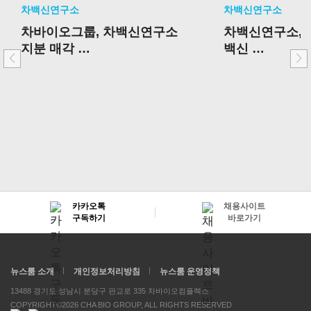
차백신연구소
차백신연구소
차바이오그룹, 차백신연구소
차백신연구소, 
지분 매각
백신
핵심사업 중심 포트폴리오 재
국내 임상 2상 
편 가속
승인
카카오톡
채용사이트
구독하기
바로가기
뉴스룸 소개
개인정보처리방침
뉴스룸 운영정책
13488 경기도 성남시 분당구 판교로 335 차바이오컴플렉스
COPYRIGHT©2026 CHA BIO GROUP, ALL RIGHTS RESERVED