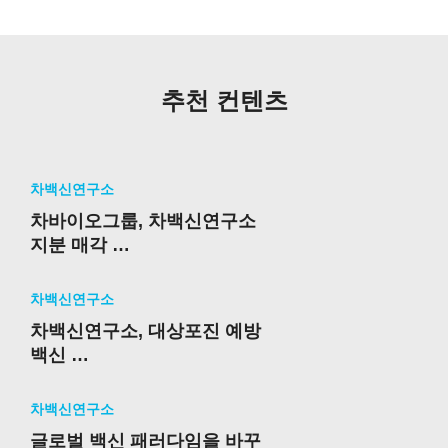
추천 컨텐츠
차백신연구소
차바이오그룹, 차백신연구소
지분 매각
핵심사업 중심 포트폴리오 재
편 가속
차백신연구소
차백신연구소, 대상포진 예방
백신
국내 임상 2상 시험계획(IND)
승인
차백신연구소
글로벌 백신 패러다임을 바꾸