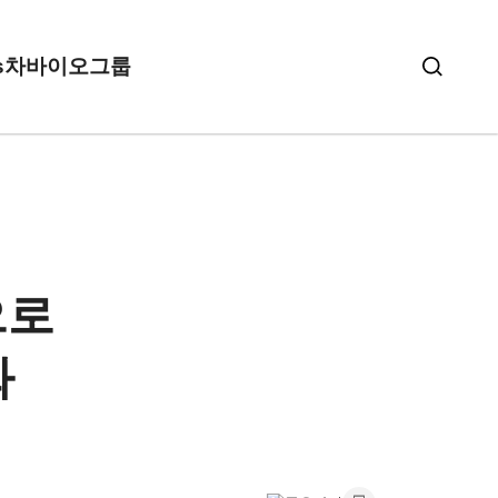
s
차바이오그룹
으로
화