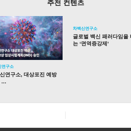
추천 컨텐츠
차백신연구소
글로벌 백신 패러다임을
는 ‘면역증강제’
신연구소
신연구소, 대상포진 예방
신
 임상 2상 시험계획(IND)