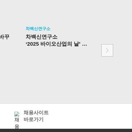
차백신연구소
차백신연구
 바꾸
차백신연구소
감염병 대
‘2025 바이오산업의 날’
을 합친다
한국산업기술기획평가원 원
장상 수상
채용사이트
바로가기