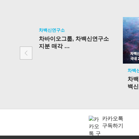
차백신연구소
차바이오그룹, 차백신연구소
지분 매각
핵심사업 중심 포트폴리오 재
편 가속
차백
차백
백
국내
승인
카카오톡
구독하기