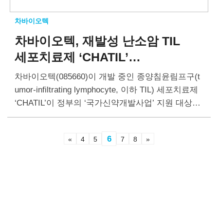
차바이오텍
차바이오텍, 재발성 난소암
TIL
세포치료제 ‘CHATIL’
국가신약개발사업 지원 과제로
차바이오텍(085660)이 개발 중인 종양침윤림프구(t
선정
umor-infiltrating lymphocyte, 이하 TIL) 세포치료제
‘CHATIL’이 정부의 ‘국가신약개발사업’ 지원 대상에
선정됐다. 차바이오텍은 향후2년간 연구개발비를
지원받아 임상 진입을 위한 핵심 기술과 비임상 데
6
«
4
5
7
8
»
이터를 확보할 예정이다. TIL 세포치료제는 환자…