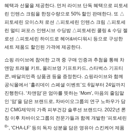
혜택과 선물을 제공한다. 먼저 라이브 단독 혜택으로 피토세
린 인텐스 크림을 한정수량으로 50% 할인 판매한다. 또 △
피토세린 모이스처 로션 △피토세린 인텐스 크림 △피토세
린 멀티 퍼포스 인텐시브 수딩밤 △피토세린 쿨링 & 수딩 젤
로션 △피토세린 하이드로 헤어&바디워시 등으로 구성한
세트 제품도 할인된 가격에 제공한다.
쇼핑 라이브에 참여한 고객 중 구매 인증과 추첨을 통해 차
앤맘 트래블 키트, 올리브영 기프트카드, 스타벅스 기프티
콘, 배달의민족 상품권 등을 증정한다. 쇼핑라이브와 함께
공식몰에서 ‘홀리데이 스페셜 이벤트’도 6일부터 24일까지
진행한다. ‘차앤맘’은 엄마를 뜻하는 ‘Mom’, 마음의 줄임말
인 ‘맘’을 담은 브랜드로, 차바이오그룹의 연구 노하우가 담
긴 CMG제약의 가족 피부건강 솔루션 브랜드다. 2022년 론
칭 이후 차바이오그룹의 전문가들과 함께 개발한 ‘피토세린
®
’, ‘CHA-LF’ 등의 독자 성분을 담은 영유아 스킨케어 제품