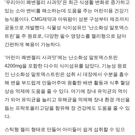
‘우리아이 쾌변젤리 사과맛’은 최근 식생활 변화로 증가하고
있는 소아 변비를 해소하는데 도움을 주는 어린이용 건강기
능식품이다. CMG제약과 아워팜이 성분 구성부터 제조까지
공동으로 개발했다. 식물성 식이섬유인 ‘난소화성 말토덱스
트린’을 주 원료로, 다양한 필수 영양소를 젤리형으로 담아
간편하게 복용이 가능하다.
‘어린이 쾌변젤리 사과맛’에는 난소화성 말토덱스트린
4200mg을 포함한 다수의 식이섬유를 담았다. 기능성 원료
인 난소화성 말토덱스트린은 섭취 시 대장에서 수분을 흡수
해 변을 부드럽게 만들어주며 원활한 배변 활동과 식후 혈당
상승 억제에 도움을 줄 수 있다. 여기에 장내 유익균의 먹이
가 되어 유익균을 늘리고 유해균을 억제해 장내 환경 개선을
돕는 프락토올리고당을 함유해 장 건강에도 도움을 줄 수 있
다.
스틱형 젤리 형태로 만들어 아이들이 쉽게 섭취할 수 있으