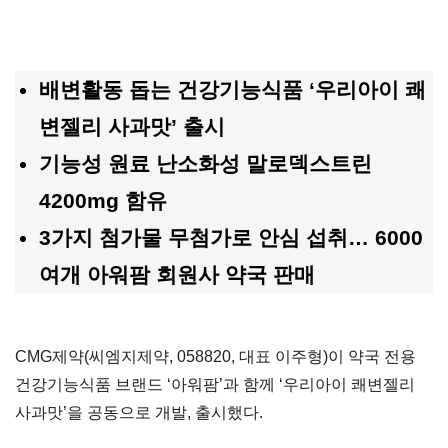
배변활동 돕는 건강기능식품
‘
우리아이 쾌
변젤리 사과맛
’
출시
기능성 원료 난소화성 말로덱스트린
4200mg 함유
3가지 첨가물 무첨가로 안심 섭취… 6000
여개 아워팜 회원사 약국 판매
CMG제약(씨엠지제약, 058820, 대표 이주형)이 약국 전용
건강기능식품 브랜드 ‘아워팜’과 함께 ‘우리아이 쾌변젤리
사과맛’을 공동으로 개발, 출시했다.