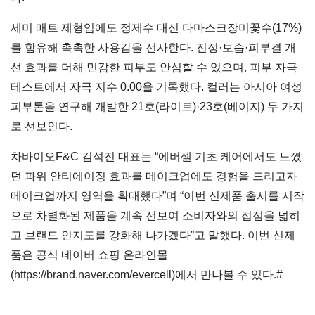
세미 매트 제형임에도 정제수 대신 다마스크장미꽃수(17%)
를 함유해 촉촉한 사용감을 선사한다. 진정·보습·피부결 개
선 효과를 더해 민감한 피부도 안심할 수 있으며, 피부 자극
테스트에서 자극 지수 0.00을 기록했다. 컬러는 아시아 여성
피부톤을 연구해 개발한 21호(라이트)·23호(베이지) 두 가지
로 선보인다.
차바이오F&C 김석진 대표는 “에버셀 기초 케어에서도 느꼈
던 파워 안티에이징 효과를 메이크업에도 경험을 드리고자
메이크업까지 영역을 확대했다”며 “이번 신제품 출시를 시작
으로 차별화된 제품을 계속 선보여 소비자와의 접점을 넓히
고 브랜드 인지도를 강화해 나가겠다”고 말했다. 이번 신제
품은 공식 네이버 쇼핑 온라인몰
(https://brand.naver.com/evercell)에서 만나볼 수 있다.#