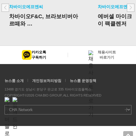
차바이오에프엔씨
차바이오에프엔씨
차바이오F&C, 브라보비버아
에버셀 마이크로
르떼와
이 팩클렌저
발달장애인 작품 활용한 화장
품 개발 MOU 체결
카카오톡
채용사이트
구독하기
바로가기
뉴스룸 소개
개인정보처리방침
뉴스룸 운영정책
13488 경기도 성남시 분당구 판교로 335 차바이오컴플렉스
COPYRIGHT©2026 CHA BIO GROUP, ALL RIGHTS RESERVED