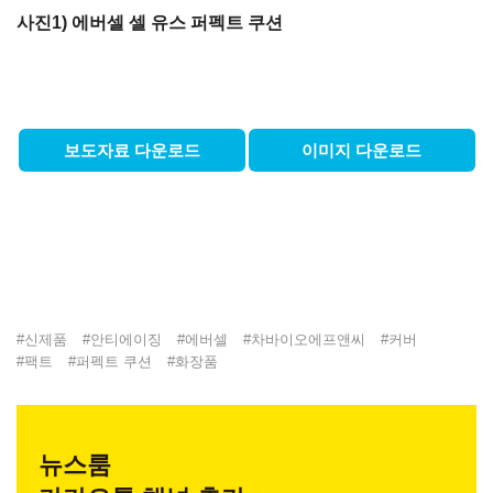
사진1) 에버셀 셀 유스 퍼펙트 쿠션
보도자료 다운로드
이미지 다운로드
#
신제품
#
안티에이징
#
에버셀
#
차바이오에프앤씨
#
커버
#
팩트
#
퍼펙트 쿠션
#
화장품
뉴스룸