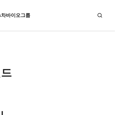
s
차바이오그룹
랜드
어