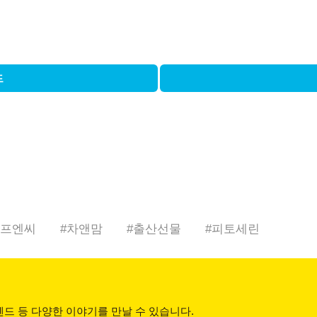
드
프엔씨
#
차앤맘
#
출산선물
#
피토세린
드 등 다양한 이야기를 만날 수 있습니다.