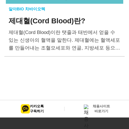
알아BIO 차바이오텍
제대혈(Cord Blood)란?
제대혈(Cord Blood)이란 탯줄과 태반에서 얻을 수
있는 신생아의 혈액을 말한다. 제대혈에는 혈액세포
를 만들어내는 조혈모세포와 연골, 지방세포 등으로
분화하는 중간엽줄기세포가 다량 포함되어 있다.
또, 조절 T세포나 NK세포(자연살해세포) 등 면역세
포가 있다. 제대혈은…
카카오톡
채용사이트
구독하기
바로가기