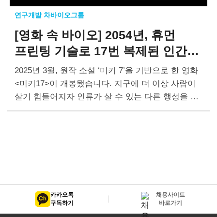
연구개발 차바이오그룹
[영화 속 바이오]
2054년, 휴먼
프린팅 기술로
17번 복제된 인간
미키
2025년 3월, 원작 소설 ‘미키 7’을 기반으로 한 영화
<미키17>이 개봉됐습니다. 지구에 더 이상 사람이
살기 힘들어지자 인류가 살 수 있는 다른 행성을 찾
아 나선 개척단이 휴먼 프린팅, 임상시험 등…
카카오톡
채용사이트
구독하기
바로가기