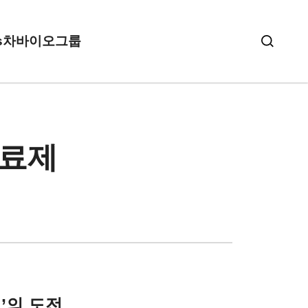
s
차바이오그룹
치료제
일’의 도전