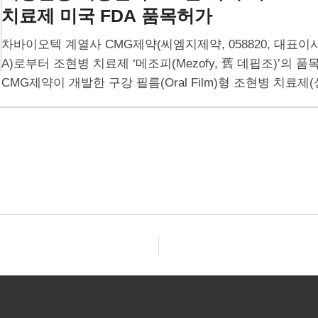
치료제
미국 FDA 품목허가
차바이오텍 계열사 CMG제약(씨엠지제약, 058820, 대표이사
A)로부터 조현병 치료제 ‘메조피(Mezofy, 舊 데핍조)’의
CMG제약이 개발한 구강 필름(Oral Film)형 조현병 치료
내 제약사가 FDA로부터…