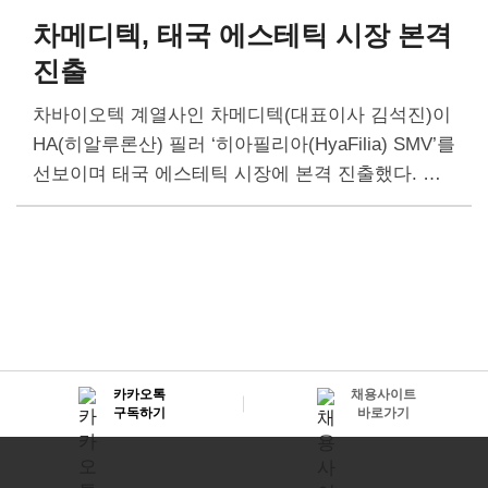
차메디텍, 태국 에스테틱 시장 본격
진출
차바이오텍 계열사인 차메디텍(대표이사 김석진)이
HA(히알루론산) 필러 ‘히아필리아(HyaFilia) SMV’를
선보이며 태국 에스테틱 시장에 본격 진출했다. 차
메디텍은 2023년 10월 태국 식약청으로부터 히아필
리아 SMV 제품에 대한 품목허가를 획득했다. 이어
미용∙성형 의료기기 유통회사인 비타팜아시아(Vitap
harm…
카카오톡
채용사이트
구독하기
바로가기