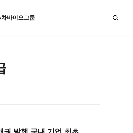
s
차바이오그룹
급
 채권 발행
국내 기업 최초,