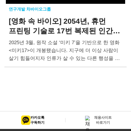
연구개발 차바이오그룹
[영화 속 바이오]
2054년, 휴먼
프린팅 기술로
17번 복제된 인간
미키
2025년 3월, 원작 소설 ‘미키 7’을 기반으로 한 영화
<미키17>이 개봉됐습니다. 지구에 더 이상 사람이
살기 힘들어지자 인류가 살 수 있는 다른 행성을 찾
아 나선 개척단이 휴먼 프린팅, 임상시험 등…
카카오톡
채용사이트
구독하기
바로가기