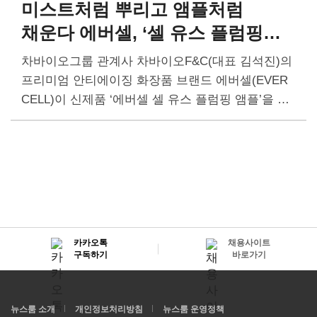
미스트처럼 뿌리고 앰플처럼
채운다
에버셀, ‘셀 유스 플럼핑
앰플’ 출시
차바이오그룹 관계사 차바이오F&C(대표 김석진)의
프리미엄 안티에이징 화장품 브랜드 에버셀(EVER
CELL)이 신제품 ‘에버셀 셀 유스 플럼핑 앰플’을 출
시했다. 에버셀 셀 유스 플럼핑 앰플은 셀 유스 라인
의 신제품으로, 유산균 유래 엑소좀과 장미 PDRN
(폴리데옥시리보뉴클레오티드)을…
카카오톡
채용사이트
구독하기
바로가기
뉴스룸 소개
개인정보처리방침
뉴스룸 운영정책