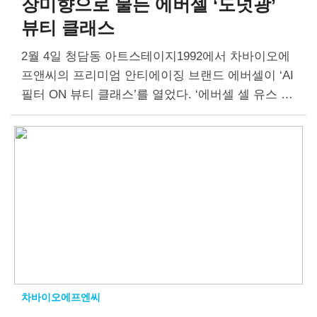
장미향으로 물든
에버셀 ‘도넛광’
뷰티 클래스
2월 4일 청담동 아트스테이지1992에서 차바이오에
프앤씨의 프리미엄 안티에이징 브랜드 에버셀이 ‘AI
필터 ON 뷰티 클래스’를 열었다. ‘에버셀 셀 유스 플
럼핑 미스트 앰플’ 출시를 앞두고, 에버셀을 우수 고
객 30명을 초대해 특별한 시간을 마련했다….
차바이오에프엔씨