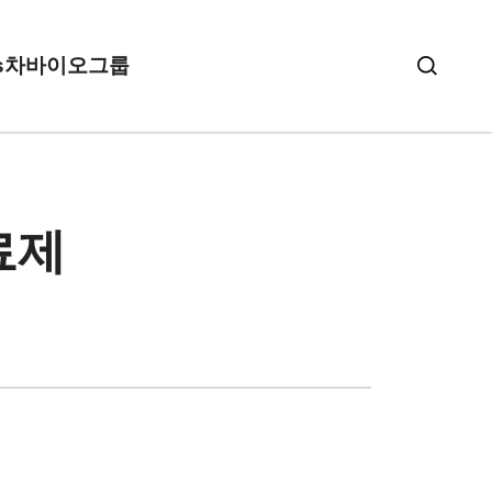
s
차바이오그룹
료제