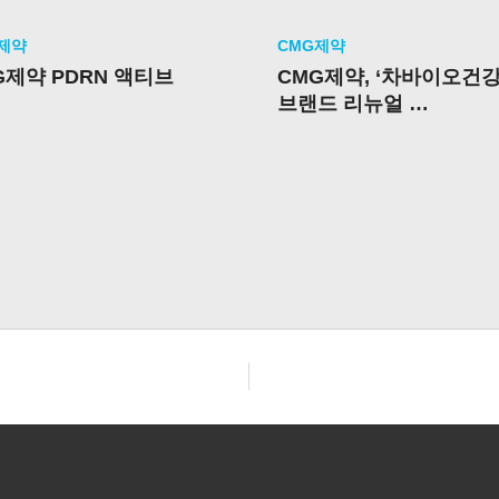
G제약
CMG제약
G제약 PDRN 액티브
CMG제약, ‘차바이오건강
브랜드 리뉴얼
첫 제품 이너뷰티 신제
‘PDRN 액티브’ 출시