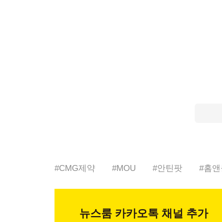
#
CMG제약
#
MOU
#
안틴팟
#
홈앤
뉴스룸
카카오톡 채널 추가