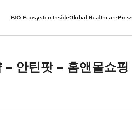
BIO Ecosystem
Inside
Global Healthcare
Pres
 – 안틴팟 – 홈앤몰쇼핑 