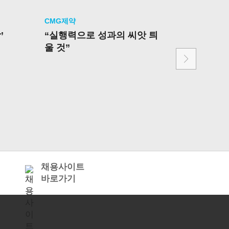
CMG제약
CMG제약
’
“실행력으로 성과의 씨앗 틔
CMG제약
울 것”
대상’ 수
품
채용사이트
바로가기