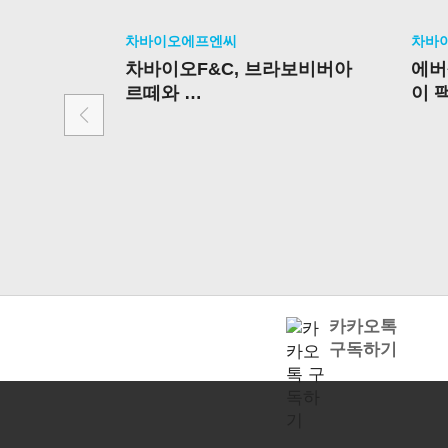
차바이오에프엔씨
차바
차바이오F&C, 브라보비버아
에버
르떼와
이 
발달장애인 작품 활용한 화장
품 개발 MOU 체결
카카오톡
구독하기