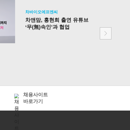
차바이오에프엔씨
차바이오에
차앤맘, 홍현희 출연 유튜브
새터데이
‘무(無)속인’과 협업
용 기업
베어베터
버
채용사이트
바로가기