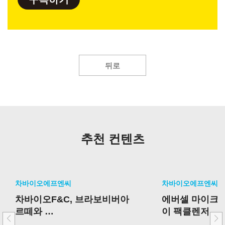
뒤로
추천 컨텐츠
차바이오에프엔씨
차바이오에프엔씨
차바이오F&C, 브라보비버아
에버셀 마이크로
르떼와
이 팩클렌저
발달장애인 작품 활용한 화장