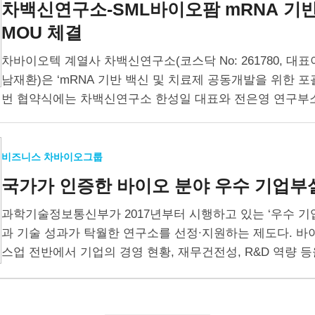
차백신연구소-SML바이오팜
mRNA 기
MOU 체결
차바이오텍 계열사 차백신연구소(코스닥 No: 261780, 대
남재환)은 ‘mRNA 기반 백신 및 치료제 공동개발을 위한 포
번 협약식에는 차백신연구소 한성일 대표와 전은영 연구부소
서 남재환…
비즈니스 차바이오그룹
국가가 인증한 바이오 분야
우수 기업부
과학기술정보통신부가 2017년부터 시행하고 있는 ‘우수 기
과 기술 성과가 탁월한 연구소를 선정∙지원하는 제도다. 바
스업 전반에서 기업의 경영 현황, 재무건전성, R&D 역량 