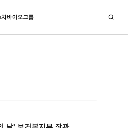
s
차바이오그룹
의 날’
보건복지부 장관