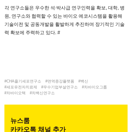
각 연구소들은 우수한 석∙박사급 연구인력을 확보, 대학, 병
원, 연구소와 협력할 수 있는 바이오 에코시스템을 활용해
기술이전 및 공동개발을 활발하게 추진하며 장기적인 기술
력 확보에 주력하고 있다. #
#
CHA줄기세포연구소
#
면역증강플랫폼
#
백신
#
세포유전자치료제
#
우수기업부설연구소
#
차바이오그룹
#
차바이오텍
#
차백신연구소
뉴스룸
카카오톡 채널 추가