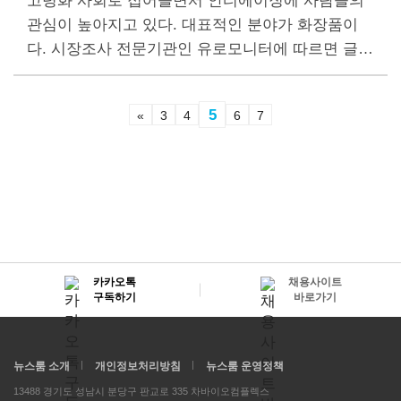
고령화 사회로 접어들면서 안티에이징에 사람들의
관심이 높아지고 있다. 대표적인 분야가 화장품이
다. 시장조사 전문기관인 유로모니터에 따르면 글로
벌 안티에이징 화장품 시장 규모는 2022년 450억달
러(약 60조 2400억원) 에서 연 평균 5% 성장해 2027
5
«
3
4
6
7
년에는…
카카오톡
채용사이트
구독하기
바로가기
뉴스룸 소개
개인정보처리방침
뉴스룸 운영정책
13488 경기도 성남시 분당구 판교로 335 차바이오컴플렉스