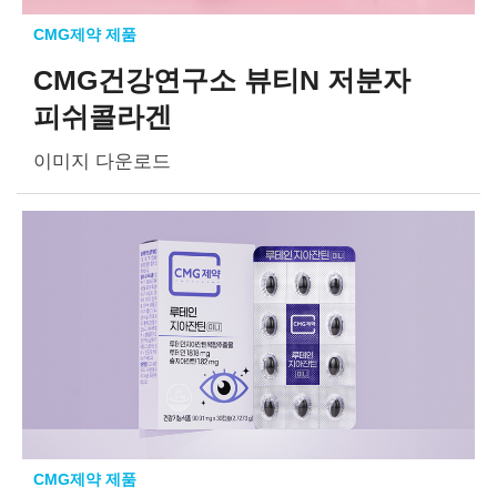
CMG제약 제품
CMG건강연구소 뷰티N 저분자
피쉬콜라겐
이미지 다운로드
CMG제약 제품