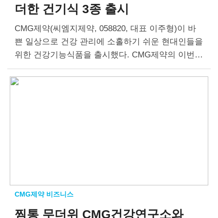
더한 건기식 3종 출시
CMG제약(씨엠지제약, 058820, 대표 이주형)이 바
쁜 일상으로 건강 관리에 소홀하기 쉬운 현대인들을
위한 건강기능식품을 출시했다. CMG제약의 이번
신제품은 ▲루테인지아잔틴 미니 ▲뷰티N 저분자
피쉬콜라겐 ▲활력N 블랙마카 아르기닌 맥스 등 3
종으로 구성됐다. 눈과…
CMG제약 비즈니스
찜통 무더위
CMG건강연구소와