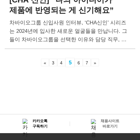
제품에 반영되는 게 신기해요”
차바이오그룹 신입사원 인터뷰, ‘CHA신인’ 시리즈
는 2024년에 입사한 새로운 얼굴들을 만납니다. 그
들이 차바이오그룹을 선택한 이유와 담당 직무, 앞
으로의 포부를 들어보고자 합니다.두 번째로 만난
인물은 CMG제약 마케팅 1실 김유정 사원입니다. C
5
«
3
4
6
7
»
MG제약이 선보이고…
카카오톡
채용사이트
구독하기
바로가기