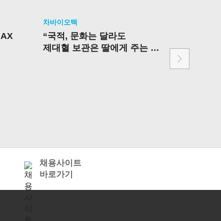
차바이오텍
차바이오텍
AX
“국적, 문화는 달라도
차바이오
제대혈 보관은 딸에게 주는
함께
최고의 선물”
‘마티카 K
채용사이트
바로가기