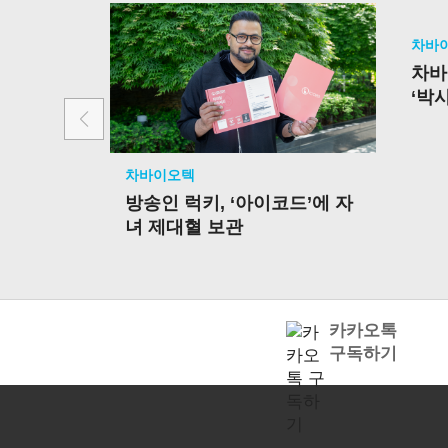
차바
차바
‘박
선정
차바이오텍
방송인 럭키, ‘아이코드’에 자
녀 제대혈 보관
카카오톡
구독하기