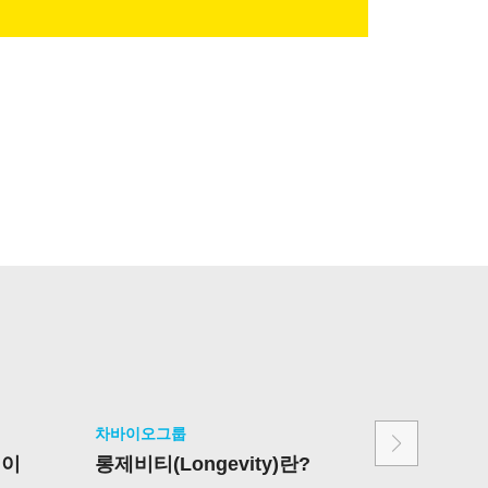
차바이오그룹
차바이오그
력이
롱제비티(Longevity)란?
[C레벨 