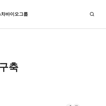
s
차바이오그룹
 구축
석