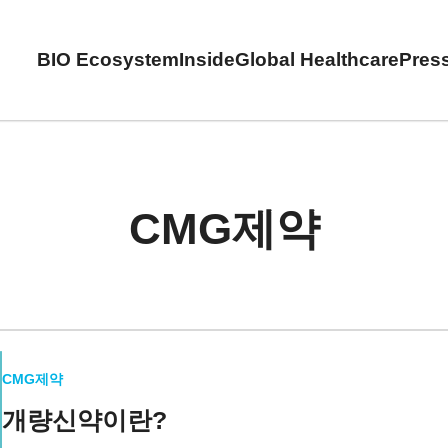
BIO Ecosystem
Inside
Global Healthcare
Pres
CMG제약
CMG제약
개량신약이란?