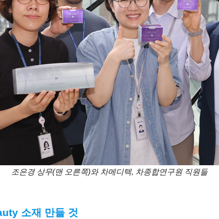
조은경 상무(맨 오른쪽)와 차메디텍, 차종합연구원 직원들
uty 소재 만들 것