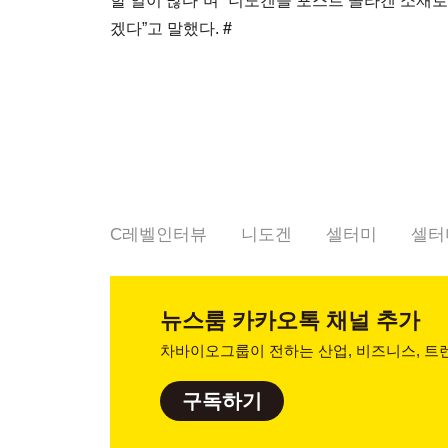
할 일이 많다”며 “니도겐을 포스트 콜라겐 소재로
겠다”고 말했다.
#
C레벨인터뷰
니도겐
셀터미
셀터
뉴스룸
카카오톡 채널 추가
차바이오그룹이 전하는 산업, 비즈니스,
트렌
구독하기