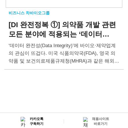
비즈니스 차바이오그룹
[DI 완전정복 ①]
의약품 개발 관련
모든 분야에 적용되는
‘데이터
완전성(Data Integrity)’
‘데이터 완전성(Data Integrity)’에 바이오·제약업계
의 관심이 뜨겁다. 미국 식품의약국(FDA), 영국 의
약품 및 보건의료제품규제청(MHRA)과 같은 해외
규제기관과 세계보건기구(WHO), 의약품상호실사
협력기구(PIC/S)는 ‘데이터 완전성’에 대한 규정을
만들고 가이드라인을 발간했다. 바이오·제약 업계에
서는 앞으로 ‘데이터 완전성’을 확보하지…
카카오톡
채용사이트
구독하기
바로가기