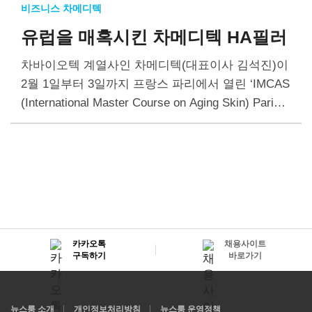
비즈니스 차메디텍
유럽을 매혹시킨 차메디텍 HA필러
차바이오텍 계열사인 차메디텍(대표이사 김석진)이
2월 1일부터 3일까지 프랑스 파리에서 열린 ‘IMCAS
(International Master Course on Aging Skin) Paris 2
024’에 참가해 자체 개발한 HA필러의 우수성을 알
렸다. 올해로 25회째를 맞은 IMCAS Paris 2024는…
카카오톡
채용사이트
구독하기
바로가기
뉴스룸 소개
개인정보처리방침
뉴스룸 운영정책