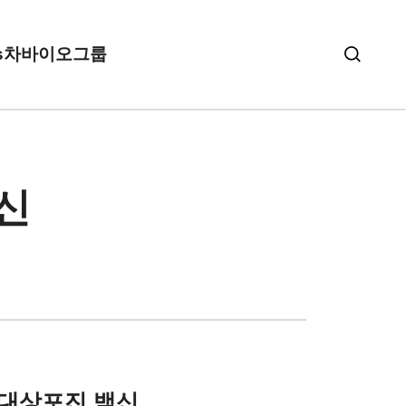
s
차바이오그룹
신
대상포진 백신