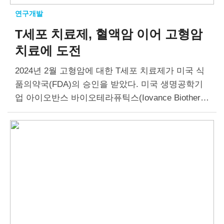
연구개발
T세포 치료제, 혈액암 이어
고형암
치료에 도전
2024년 2월 고형암에 대한 T세포 치료제가 미국 식
품의약국(FDA)의 승인을 받았다. 미국 생명공학기
업 아이오반스 바이오테라퓨틱스(Iovance Biothera
peutics Inc.)의 암타그비(Amtagvi)다. 절제 불가능
또는 전이성 흑색종 환자를 치료하기 위한 최초의
종양침윤림프구(tumor-infiltrating lymphocyte; TIL)
세포치료제다….