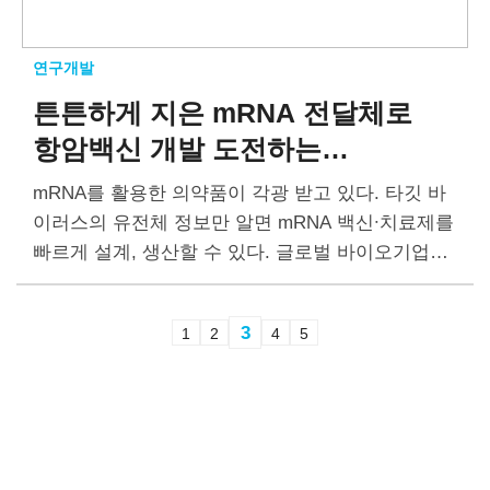
연구개발
튼튼하게 지은 mRNA 전달체로
항암백신 개발 도전하는
차백신연구소
mRNA를 활용한 의약품이 각광 받고 있다. 타깃 바
이러스의 유전체 정보만 알면 mRNA 백신∙치료제를
빠르게 설계, 생산할 수 있다. 글로벌 바이오기업들
은 mRNA를 활용해 코로나19 백신을 시작으로 독
감, RSV(호흡기세포융합바이러스)와 같은 감염질
3
1
2
4
5
환 백신과…