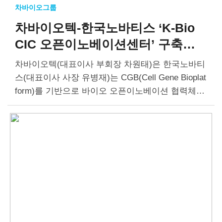
차바이오그룹
차바이오텍-한국노바티스
‘K-Bio
CIC 오픈이노베이션센터’ 구축
협력
차바이오텍(대표이사 부회장 차원태)은 한국노바티
스(대표이사 사장 유병재)는 CGB(Cell Gene Bioplat
form)를 기반으로 바이오 오픈이노베이션 협력체계
를 구축하기 위한 전략적 업무협약(MOU)을 18일 체
결했다. 이번 협약으로 양사는 유망 바이오 스타트
업의 혁신기술 발굴 및 사업화와 글로벌…