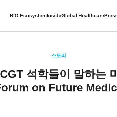
BIO Ecosystem
Inside
Global Healthcare
Pres
스토리
CGT 석학들이 말하는
Forum on Future Medic