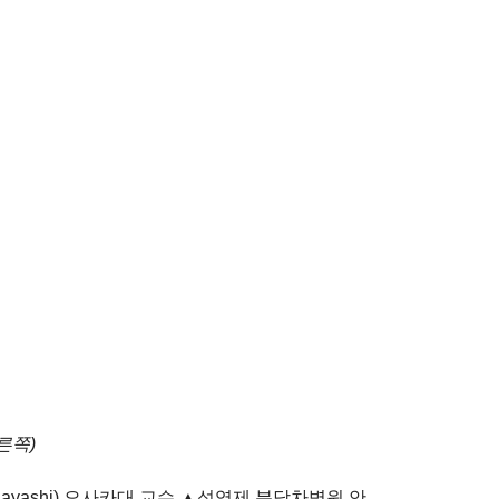
른쪽)
 Hayashi) 오사카대 교수 ▲성영제 분당차병원 안