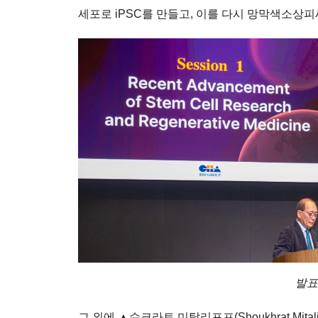
세포로 iPSC를 만들고, 이를 다시 망막색소상피
발표
그 외에 ▲슈크라트 미탈리포프(Shoukhrat Mit