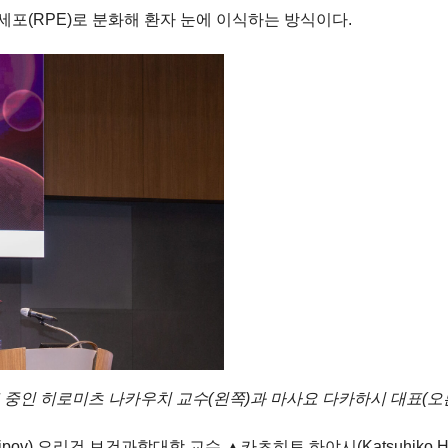
세포(RPE)로 분화해 환자 눈에 이식하는 방식이다.
 중인 히로미츠 나카우치 교수(왼쪽)과 마사요 다카하시 대표(오
alipov) 오리건 보건과학대학 교수 ▲카츠히토 하야시(Katsuhiko