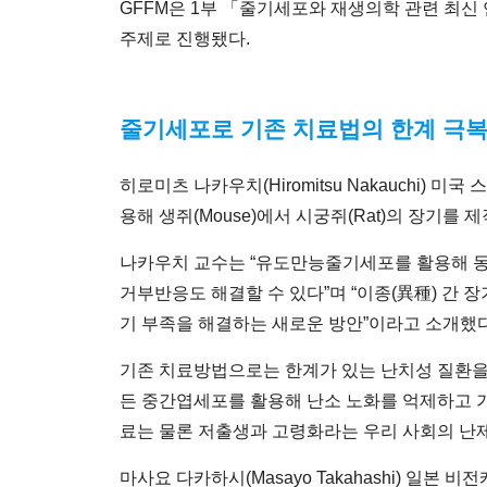
GFFM은 1부 「줄기세포와 재생의학 관련 최신
주제로 진행됐다.
줄기세포로 기존 치료법의 한계 극
히로미츠 나카우치(Hiromitsu Nakauchi)
용해 생쥐(Mouse)에서 시궁쥐(Rat)의 장기를
나카우치 교수는 “유도만능줄기세포를 활용해 동
거부반응도 해결할 수 있다”며 “이종(異種) 간 
기 부족을 해결하는 새로운 방안”이라고 소개했다
기존 치료방법으로는 한계가 있는 난치성 질환을
든 중간엽세포를 활용해 난소 노화를 억제하고 
료는 물론 저출생과 고령화라는 우리 사회의 난제
마사요 다카하시(Masayo Takahashi) 일