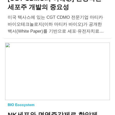
세포주 개발의 중요성
미국 텍사스에 있는 CGT CDMO 전문기업 마티카
바이오테크놀로지(이하 마티카 바이오)가 공개한
백서(White Paper)를 기반으로 세포∙유전자치료제
CDMO의 구조와 기능을 알아보는 [CGT CDMO의
이해] 칼럼을 8편 연재합니다.7편에서는 바이럴 벡
터(Viral Vector)와 세포·유전자치료제를 생상하는
데…
BIO Ecosystem
NK세포와 면역증강제로
항암제